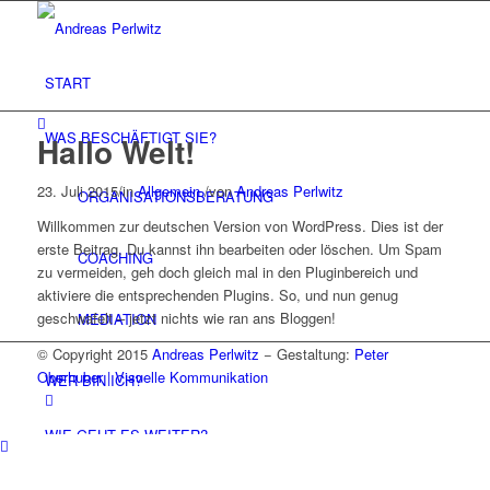
START
WAS BESCHÄFTIGT SIE?
Hallo Welt!
23. Juli 2015
/
in
Allgemein
/
von
Andreas Perlwitz
ORGANISATIONSBERATUNG
Willkommen zur deutschen Version von WordPress. Dies ist der
erste Beitrag. Du kannst ihn bearbeiten oder löschen. Um Spam
COACHING
zu vermeiden, geh doch gleich mal in den Pluginbereich und
aktiviere die entsprechenden Plugins. So, und nun genug
geschwafelt – jetzt nichts wie ran ans Bloggen!
MEDIATION
© Copyright 2015
Andreas Perlwitz
− Gestaltung:
Peter
Oberhuber | Visuelle Kommunikation
WER BIN ICH?
WIE GEHT ES WEITER?
KONTAKT